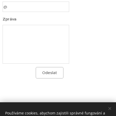
Zpráva
Odeslat
Dotazy na e-mail:
sabuni@sabuni.cz
Používáme cookies, abychom zajistili správné fungování a