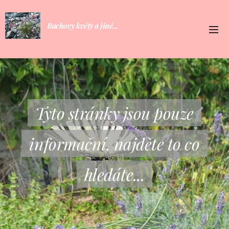
Bachovy květy a jiné...
Tyto stránky jsou pouze
informační, najděte to co
hledáte...