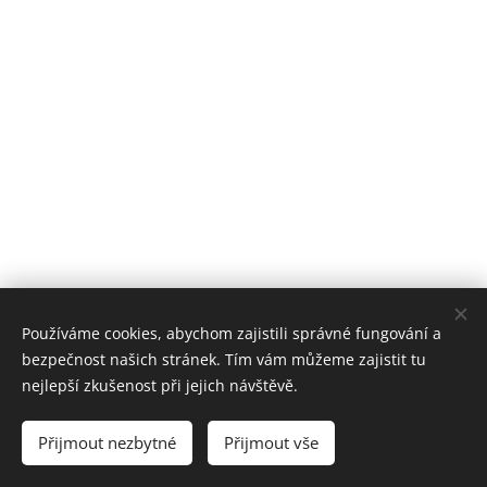
Používáme cookies, abychom zajistili správné fungování a
bezpečnost našich stránek. Tím vám můžeme zajistit tu
nejlepší zkušenost při jejich návštěvě.
Přijmout nezbytné
Přijmout vše
Vytvořeno službou
Webnode
Cookies