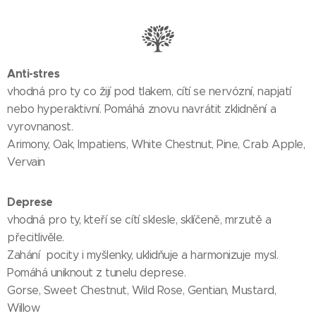
Anti-stres
vhodná pro ty co žijí pod tlakem, cítí se nervózní, napjatí
nebo hyperaktivní. Pomáhá znovu navrátit zklidnění a
vyrovnanost.
Arimony, Oak, Impatiens, White Chestnut, Pine, Crab Apple,
Vervain
Deprese
vhodná pro ty, kteří se cítí sklesle, sklíčeně, mrzutě a
přecitlivěle.
Zahání pocity i myšlenky, uklidňuje a harmonizuje mysl.
Pomáhá uniknout z tunelu deprese.
Gorse, Sweet Chestnut, Wild Rose, Gentian, Mustard,
Willow