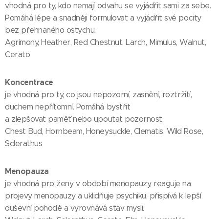
vhodná pro ty, kdo nemají odvahu se vyjádřit sami za sebe.
Pomáhá lépe a snadněji formulovat a vyjádřit své pocity
bez přehnaného ostychu.
Agrimony, Heather, Red Chestnut, Larch, Mimulus, Walnut,
Cerato
Koncentrace
je vhodná pro ty, co jsou nepozorní, zasnění, roztržití,
duchem nepřítomní. Pomáhá bystřit
a zlepšovat paměť nebo upoutat pozornost.
Chest Bud, Hornbeam, Honeysuckle, Clematis, Wild Rose,
Sclerathus
Menopauza
je vhodná pro ženy v období menopauzy, reaguje na
projevy menopauzy a uklidňuje psychiku, přispívá k lepší
duševní pohodě a vyrovnává stav mysli.