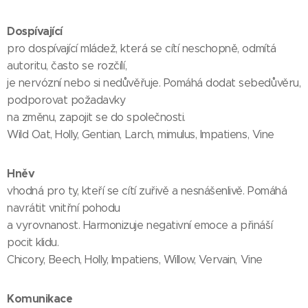
Dospívající
pro dospívající mládež, která se cítí neschopně, odmítá
autoritu, často se rozčílí,
je nervózní nebo si nedůvěřuje. Pomáhá dodat sebedůvěru,
podporovat požadavky
na změnu, zapojit se do společnosti.
Wild Oat, Holly, Gentian, Larch, mimulus, Impatiens, Vine
Hněv
vhodná pro ty, kteří se cítí zuřivě a nesnášenlivě. Pomáhá
navrátit vnitřní pohodu
a vyrovnanost. Harmonizuje negativní emoce a přináší
pocit klidu.
Chicory, Beech, Holly, Impatiens, Willow, Vervain, Vine
Komunikace