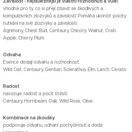
Závislost -
nejdůležitější je vlastní rozhodnutí a vůle!
vhodná pro ty, co si přejí zbavit se škodlivých a
kompulzivních zlozvyků a závislostí. Pomáhá ukončit pocity
nutkání na své zlozvyky a závislosti.
Agrimony, Chest Bud, Centaury, Chicory, Walnut, Crab
Apple, Cherry Plum
Odvaha
Esence dodají odvahu a rozhodnost.
Wild Oat, Centaury, Gentian, Sclerathus, Elm, Larch, Cerato
Radost
navozuje radost a pocit štěstí.
Centaury, Hornbeam, Oak, Wild Rose, Olive
Kombinace na zkoušky
podporuje odvahu, odhání pochybnosti a dodá