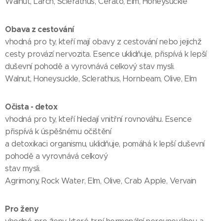
Walnut, Larch, Sclerathus, Cerato, Elm, Honeysuckle
Obava z cestování
vhodná pro ty, kteří mají obavy z cestování nebo jejichž
cesty provází nervozita. Esence uklidňuje, přispívá k lepší
duševní pohodě a vyrovnává celkový stav mysli.
Walnut, Honeysuckle, Sclerathus, Hornbeam, Olive, Elm
Očista - detox
vhodná pro ty, kteří hledají vnitřní rovnováhu. Esence
přispívá k úspěšnému očištění
a detoxikaci organismu, uklidňuje, pomáhá k lepší duševní
pohodě a vyrovnává celkový
stav mysli.
Agrimony, Rock Water, Elm, Olive, Crab Apple, Vervain
Pro ženy