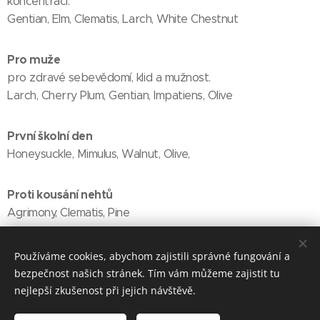
koncentraci.
Gentian, Elm, Clematis, Larch, White Chestnut
Pro muže
pro zdravé sebevědomí, klid a mužnost.
Larch, Cherry Plum, Gentian, Impatiens, Olive
První školní den
Honeysuckle, Mimulus, Walnut, Olive,
Proti kousání nehtů
Agrimony, Clematis, Pine
Cestovní potíže
Používáme cookies, abychom zajistili správné fungování a
Sclerathus, Krizová esence
bezpečnost našich stránek. Tím vám můžeme zajistit tu
nejlepší zkušenost při jejich návštěvě.