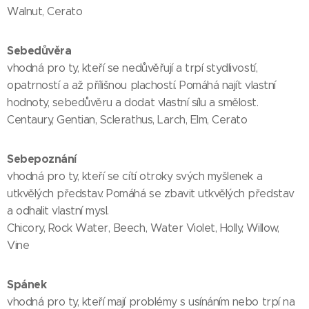
Walnut, Cerato
Sebedůvěra
vhodná pro ty, kteří se nedůvěřují a trpí stydlivostí,
opatrností a až přílišnou plachostí. Pomáhá najít vlastní
hodnoty, sebedůvěru a dodat vlastní sílu a smělost.
Centaury, Gentian, Sclerathus, Larch, Elm, Cerato
Sebepoznání
vhodná pro ty, kteří se cítí otroky svých myšlenek a
utkvělých představ. Pomáhá se zbavit utkvělých představ
a odhalit vlastní mysl.
Chicory, Rock Water, Beech, Water Violet, Holly, Willow,
Vine
Spánek
vhodná pro ty, kteří mají problémy s usínáním nebo trpí na