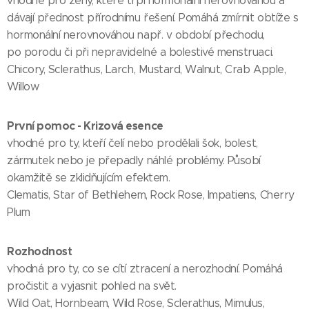
vhodné pro ženy, které trpí hormonální nerovnováhou a
dávají přednost přírodnímu řešení. Pomáhá zmírnit obtíže s
hormonální nerovnováhou např. v období přechodu,
po porodu či při nepravidelné a bolestivé menstruaci.
Chicory, Sclerathus, Larch, Mustard, Walnut, Crab Apple,
Willow
První pomoc - Krizová esence
vhodné pro ty, kteří čelí nebo prodělali šok, bolest,
zármutek nebo je přepadly náhlé problémy. Působí
okamžitě se zklidňujícím efektem.
Clematis, Star of Bethlehem, Rock Rose, Impatiens, Cherry
Plum
Rozhodnost
vhodná pro ty, co se cítí ztracení a nerozhodní. Pomáhá
pročistit a vyjasnit pohled na svět.
Wild Oat, Hornbeam, Wild Rose, Sclerathus, Mimulus,