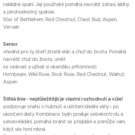
neklidné spaní. Její používání pomáhá navrátit zdraví, klidný
a plnohodnotný spánek.
Star of Bethlehem, Red Chestnut, Chest Bud, Aspen,
Vervain
Senior
vhodná pro ty, kteří ztratili elán a chuť do života. Pomáhá
navrátit chuť do života, umět
se radovat a užívat si okamžiku přítomnosti.
Hornbeam, Wild Rose, Rock Rose, Red Chestnut, Walnut,
Aspen
Štíhlá linie - nejdůležitější je vlastní rozhodnutí a vůle!
podporuje snahu o hubnutí a udržení ideální váhy i po
ukončení diety. Kombinace bylin posiluje sebekontrolu a
sebeovládání, pomáhá bránit se přejídání a pomůže vám,
když vás honí mlsná.